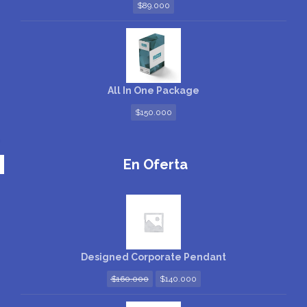
$
89.000
All In One Package
$
150.000
En Oferta
Designed Corporate Pendant
$
160.000
$
140.000