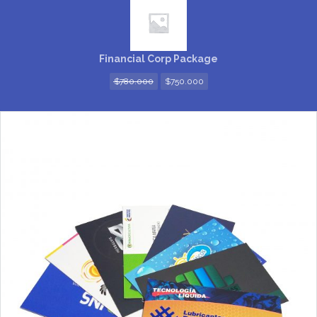
Financial Corp Package
$
780.000
$
750.000