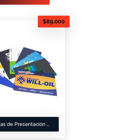
$
89.000
Tarjetas de Presentación Mate Con Brillo Parcial UV 4×4