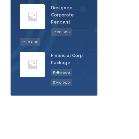
Designed
Corporate
Pendant
$
160.000
$
140.000
Financial Corp
Package
$
780.000
$
750.000