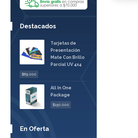
Destacados
Tarjetas de
Presentación
Mate Con Brillo
Parcial UV 4x4
$
89.000
All In One
Package
$
150.000
En Oferta