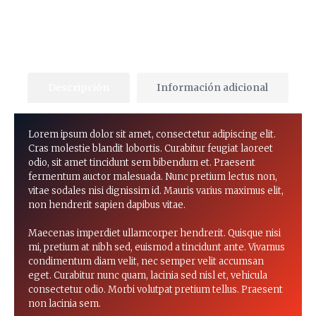
Descripción
Información adicional
Lorem ipsum dolor sit amet, consectetur adipiscing elit.
Cras molestie blandit lobortis. Curabitur feugiat laoreet
odio, sit amet tincidunt sem bibendum et. Praesent
fermentum auctor malesuada. Nunc pretium lectus non,
vitae sodales nisi dignissim id. Mauris varius maximus elit,
non hendrerit sapien dapibus vitae.
Maecenas imperdiet ullamcorper hendrerit. Quisque nisi
mi, pretium at nibh sed, euismod a tincidunt ante. Vivamus
condimentum diam velit, nec semper velit accumsan
eget. Curabitur nunc quam, lacinia sed nisl et, vehicula
consectetur odio. Morbi volutpat pretium tellus. Praesent
non lacinia sem.