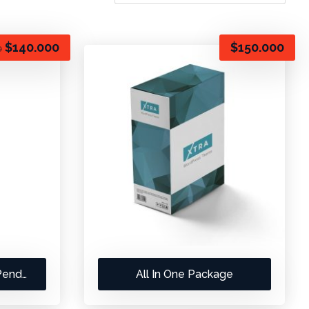
$
140.000
$
150.000
0
Designed Corporate Pendant
All In One Package