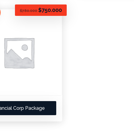
$
750.000
$
780.000
ancial Corp Package