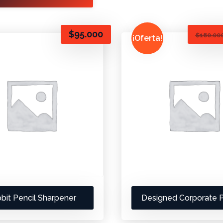
$
95.000
$
160.00
¡Oferta!
bit Pencil Sharpener