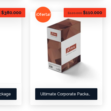
$
380.000
$
110.000
0
$
120.000
¡Oferta!
ackage
Ultimate Corporate Package