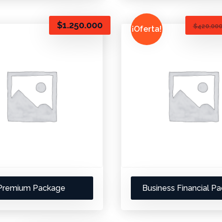
$
1.250.000
$
420.00
¡Oferta!
Premium Package
Business Financial P