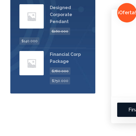
Designed
¡Oferta!
Corporate
Pendant
$
160.000
$
140.000
Financial Corp
Package
$
780.000
$
750.000
Fin