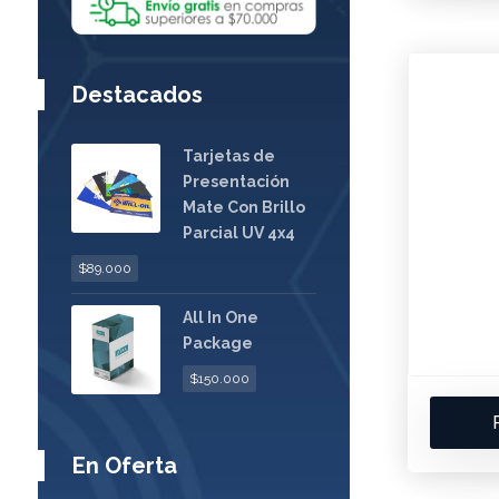
Destacados
Tarjetas de
Presentación
Mate Con Brillo
Parcial UV 4x4
$
89.000
All In One
Package
$
150.000
En Oferta