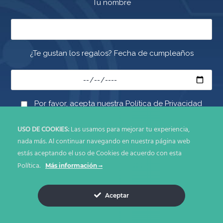
Tu nombre
¿Te gustan los regalos? Fecha de cumpleaños
Por favor, acepta nuestra Política de Privacidad
USO DE COOKIES:
Las usamos para mejorar tu experiencia,
nada más. Al continuar navegando en nuestra página web
estás aceptando el uso de Cookies de acuerdo con esta
Política.
Más información
© Copyright 2026. Todos los derechos reservados IDEA DIRECTA
SAS
Aceptar
Políticas de Uso y Privacidad
Términos y Condiciones