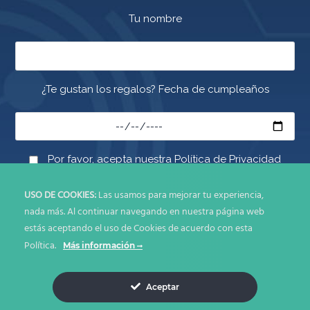
Tu nombre
¿Te gustan los regalos? Fecha de cumpleaños
Por favor, acepta nuestra Política de Privacidad
USO DE COOKIES:
Las usamos para mejorar tu experiencia,
nada más. Al continuar navegando en nuestra página web
estás aceptando el uso de Cookies de acuerdo con esta
Política.
Más información
© Copyright 2026. Todos los derechos reservados IDEA DIRECTA
SAS
Aceptar
Políticas de Uso y Privacidad
Términos y Condiciones