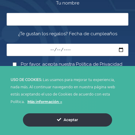
Tu nombre
¿Te gustan los regalos? Fecha de cumpleaños
Por favor, acepta nuestra Política de Privacidad
USO DE COOKIES:
Las usamos para mejorar tu experiencia,
nada más. Al continuar navegando en nuestra página web
estás aceptando el uso de Cookies de acuerdo con esta
Política.
Más información
© Copyright 2026. Todos los derechos reservados IDEA DIRECTA
SAS
Aceptar
Políticas de Uso y Privacidad
Términos y Condiciones