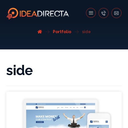
Portfolio
side
side