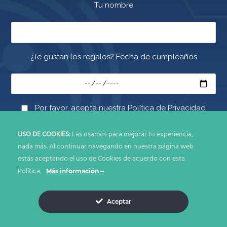
Tu nombre
¿Te gustan los regalos? Fecha de cumpleaños
Por favor, acepta nuestra Política de Privacidad
USO DE COOKIES:
Las usamos para mejorar tu experiencia,
nada más. Al continuar navegando en nuestra página web
estás aceptando el uso de Cookies de acuerdo con esta
Política.
Más información
© Copyright 2026. Todos los derechos reservados IDEA DIRECTA
SAS
Aceptar
Políticas de Uso y Privacidad
Términos y Condiciones